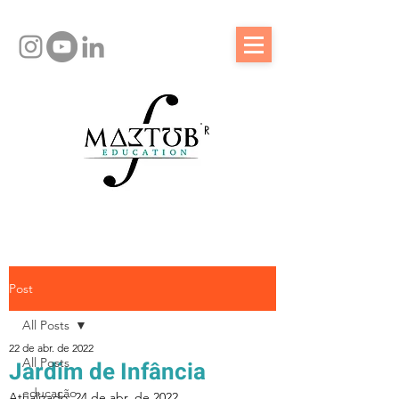
R
Post
All Posts
22 de abr. de 2022
All Posts
Jardim de Infância
educação
Atualizado:
24 de abr. de 2022