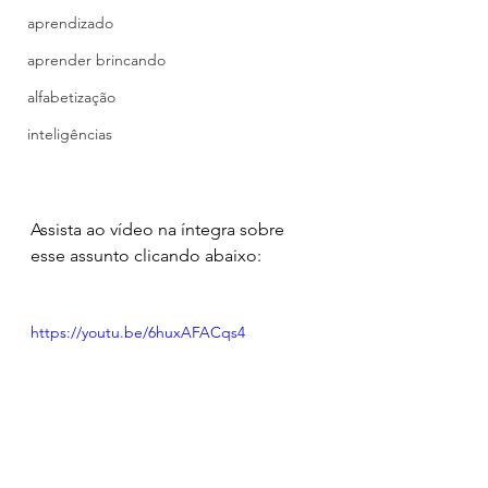
aprendizado
aprender brincando
alfabetização
inteligências
Assista ao vídeo na íntegra sobre 
esse assunto clicando abaixo:
https://youtu.be/6huxAFACqs4