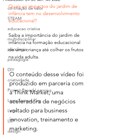
Quais os impactos do jardim de 
co-criação de valor
infância tem no desenvolvimento 
STEAM
educacional?
educacao criativa
Saiba a importância do jardim de 
multidisciplinar
infância na formação educacional 
psicologia
de uma criança até colher os frutos 
na vida adulta.
pedagogia
DIY
O conteúdo desse vídeo foi 
criatividade
produzido em parceria com 
Project Based Learning
a Think Market, uma  
Lego Serious Play
aceleradora de negócios 
voltado para business 
Lego
innovation, treinamento e  
LSP
marketing.
design